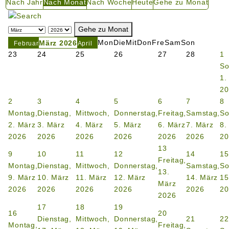
Nach Jahr
Nach Monat
Nach Woche
Heute
Gehe zu Monat
Gehe zu Monat
Mon
Die
Mit
Don
Fre
Sam
Son
März 2026
Februar
April
23
24
25
26
27
28
1
So
1.
20
2
3
4
5
6
7
8
Montag,
Dienstag,
Mittwoch,
Donnerstag,
Freitag,
Samstag,
So
2. März
3. März
4. März
5. März
6. März
7. März
8.
2026
2026
2026
2026
2026
2026
20
13
9
10
11
12
14
15
Freitag,
Montag,
Dienstag,
Mittwoch,
Donnerstag,
Samstag,
So
13.
9. März
10. März
11. März
12. März
14. März
15
März
2026
2026
2026
2026
2026
20
2026
17
18
19
16
20
Dienstag,
Mittwoch,
Donnerstag,
21
22
Montag,
Freitag,