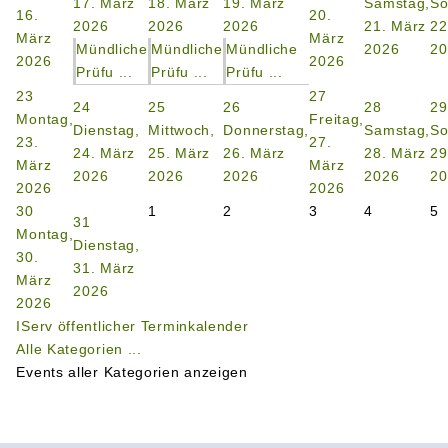
17. März
18. März
19. März
Samstag,
So
16.
20.
2026
2026
2026
21. März
22
März
März
Mündliche
Mündliche
Mündliche
2026
20
2026
2026
Prüfu ...
Prüfu ...
Prüfu ...
23
27
24
25
26
28
29
Montag,
Freitag,
Dienstag,
Mittwoch,
Donnerstag,
Samstag,
So
23.
27.
24. März
25. März
26. März
28. März
29
März
März
2026
2026
2026
2026
20
2026
2026
30
1
2
3
4
5
31
Montag,
Dienstag,
30.
31. März
März
2026
2026
IServ öffentlicher Terminkalender
Alle Kategorien ...
Events aller Kategorien anzeigen