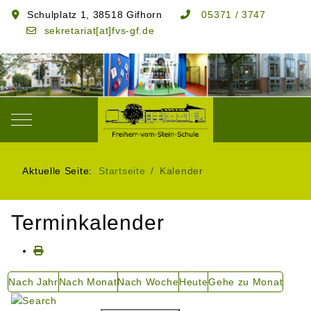
Schulplatz 1, 38518 Gifhorn
05371 / 3747
sekretariat[at]fvs-gf.de
Mobile Menu Toggle
Aktuelle Seite:
Startseite
Kalender
Terminkalender
Nach Jahr
Nach Monat
Nach Woche
Heute
Gehe zu Monat