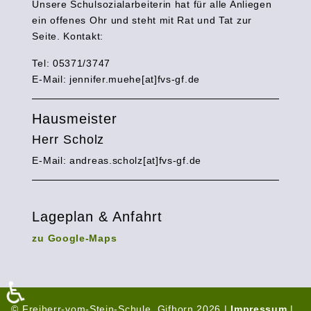
Unsere Schulsozialarbeiterin hat für alle Anliegen
ein offenes Ohr und steht mit Rat und Tat zur
Seite. Kontakt:
Tel: 05371/3747
E-Mail:
jennifer.muehe[at]fvs-gf.de
Hausmeister
Herr Scholz
E-Mail: andreas.scholz[at]fvs-gf.de
Lageplan & Anfahrt
zu Google-Maps
♿
© Freiherr-vom-Stein-Schule, Gifhorn 2026 |
Impressum
|