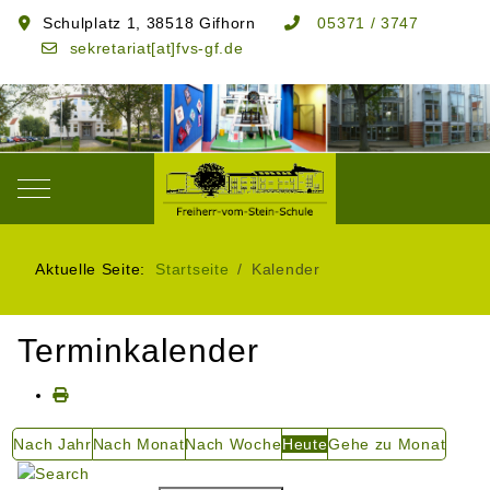
Schulplatz 1, 38518 Gifhorn
05371 / 3747
sekretariat[at]fvs-gf.de
Mobile Menu Toggle
Aktuelle Seite:
Startseite
Kalender
Terminkalender
Nach Jahr
Nach Monat
Nach Woche
Heute
Gehe zu Monat