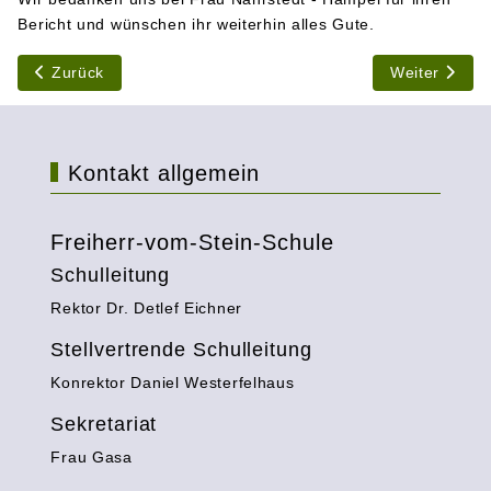
Bericht und wünschen ihr weiterhin alles Gute.
Vorheriger Beitrag: Neue Hauptschule: Nevra Raymann entw
Nächster Bei
Zurück
Weiter
Kontakt allgemein
Freiherr-vom-Stein-Schule
Schulleitung
Rektor Dr. Detlef Eichner
Stellvertrende Schulleitung
Konrektor Daniel Westerfelhaus
Sekretariat
Frau Gasa